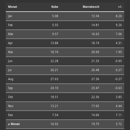
Monat
Kobe
Marrakesch
+/-
Jan
5.08
13.34
8.26
Feb
5.55
14.81
9.26
Mär
9.57
16.63
7.06
Apr
13.88
18.19
4.31
Mai
18.74
20.69
1.95
Jun
22.28
21.33
-0.95
Jul
26.21
26.48
0.27
Aug
27.63
27.36
-0.27
Sep
24.10
23.47
-0.63
Okt
18.51
22.36
3.85
Nov
13.21
17.65
4.44
Dez
7.54
14.66
7.11
⌀ Monat
16.02
19.75
3.72