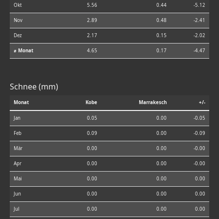
Okt
5.56
0.44
-5.12
Nov
2.89
0.48
-2.41
Dez
2.17
0.15
-2.02
⌀ Monat
4.65
0.17
-4.47
Schnee (mm)
Monat
Kobe
Marrakesch
+/-
Jan
0.05
0.00
-0.05
Feb
0.09
0.00
-0.09
Mär
0.00
0.00
-0.00
Apr
0.00
0.00
-0.00
Mai
0.00
0.00
0.00
Jun
0.00
0.00
0.00
Jul
0.00
0.00
0.00