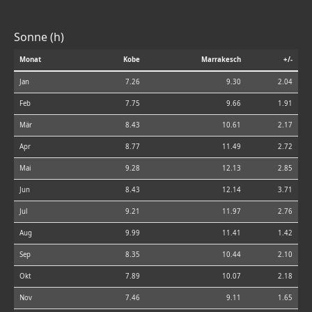
Sonne (h)
Monat
Kobe
Marrakesch
+/-
Jan
7.26
9.30
2.04
Feb
7.75
9.66
1.91
Mär
8.43
10.61
2.17
Apr
8.77
11.49
2.72
Mai
9.28
12.13
2.85
Jun
8.43
12.14
3.71
Jul
9.21
11.97
2.76
Aug
9.99
11.41
1.42
Sep
8.35
10.44
2.10
Okt
7.89
10.07
2.18
Nov
7.46
9.11
1.65