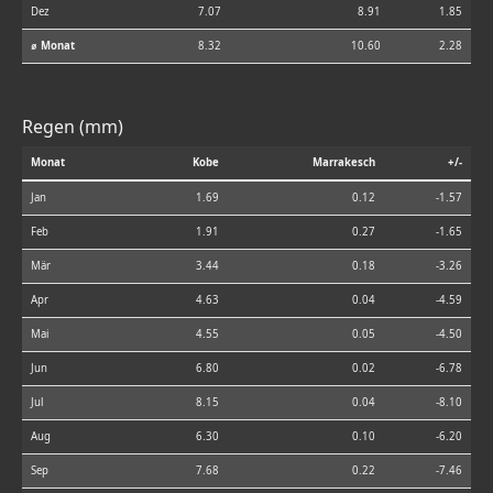
Dez
7.07
8.91
1.85
⌀ Monat
8.32
10.60
2.28
Regen (mm)
Monat
Kobe
Marrakesch
+/-
Jan
1.69
0.12
-1.57
Feb
1.91
0.27
-1.65
Mär
3.44
0.18
-3.26
Apr
4.63
0.04
-4.59
Mai
4.55
0.05
-4.50
Jun
6.80
0.02
-6.78
Jul
8.15
0.04
-8.10
Aug
6.30
0.10
-6.20
Sep
7.68
0.22
-7.46