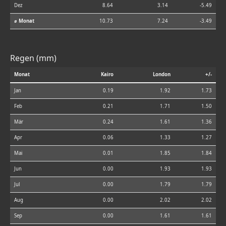
Dez
8.64
3.14
-5.49
⌀ Monat
10.73
7.24
-3.49
Regen (mm)
Monat
Kairo
London
+/-
Jan
0.19
1.92
1.73
Feb
0.21
1.71
1.50
Mär
0.24
1.61
1.36
Apr
0.06
1.33
1.27
Mai
0.01
1.85
1.84
Jun
0.00
1.93
1.93
Jul
0.00
1.79
1.79
Aug
0.00
2.02
2.02
Sep
0.00
1.61
1.61