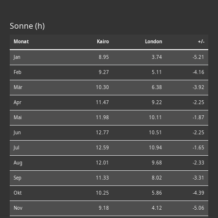
Sonne (h)
Monat
Kairo
London
+/-
Jan
8.95
3.74
-5.21
Feb
9.27
5.11
-4.16
Mär
10.30
6.38
-3.92
Apr
11.47
9.22
-2.25
Mai
11.98
10.11
-1.87
Jun
12.77
10.51
-2.25
Jul
12.59
10.94
-1.65
Aug
12.01
9.68
-2.33
Sep
11.33
8.02
-3.31
Okt
10.25
5.86
-4.39
Nov
9.18
4.12
-5.06