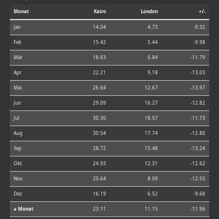
Monat
Kairo
London
+/-
Jan
14.04
4.73
-9.32
Feb
15.42
5.44
-9.98
Mär
18.63
6.84
-11.79
Apr
22.21
9.18
-13.03
Mai
26.64
12.67
-13.97
Jun
29.09
16.27
-12.82
Jul
30.30
18.57
-11.73
Aug
30.54
17.74
-12.80
Sep
28.72
15.48
-13.24
Okt
24.93
12.31
-12.62
Nov
20.64
8.09
-12.55
Dez
16.19
6.52
-9.68
⌀ Monat
23.11
11.15
-11.96