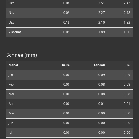
Okt
0.08
2.51
2.43
Nov
0.09
2.27
2.18
Dez
0.19
2.10
1.92
⌀ Monat
0.09
1.89
1.80
Schnee (mm)
Monat
Kairo
London
+/-
Jan
0.00
0.09
0.09
Feb
0.00
0.08
0.08
Mär
0.00
0.08
0.08
Apr
0.00
0.01
0.01
Mai
0.00
0.00
0.00
Jun
0.00
0.00
0.00
Jul
0.00
0.00
0.00