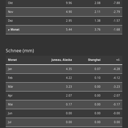
Okt
9.96
2.08
-7.88
Nov
4.90
2.11
-2.79
Dez
2.95
1.38
-1.57
⌀ Monat
5.44
3.76
-1.68
Schnee (mm)
Monat
Juneau, Alaska
Shanghai
+/-
Jan
4.35
0.07
-4.28
Feb
4.22
0.10
-4.12
Mär
3.23
0.00
-3.23
Apr
2.07
0.00
-2.07
Mai
0.17
0.00
-0.17
Jun
0.00
0.00
-0.00
Jul
0.00
0.00
0.00