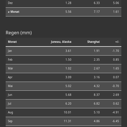
Dez
1.28
6.33
5.06
⌀ Monat
5.56
7.17
1.61
Regen (mm)
Monat
Juneau, Alaska
Shanghai
+/-
Jan
3.61
1.91
-1.70
Feb
1.50
2.35
0.85
Mär
1.02
2.67
1.65
Apr
3.09
3.16
0.07
Mai
5.02
4.32
-0.70
Jun
5.68
8.37
2.69
Jul
6.20
6.82
0.62
Aug
10.01
5.10
-4.91
Sep
11.31
4.86
-6.45