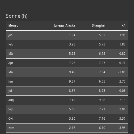
Sonne (h)
Monat
Juneau, Alaska
Shanghai
+/-
Jan
1.84
5.82
3.98
Feb
3.93
5.73
1.80
Mär
5.93
6.75
0.82
Apr
7.26
7.97
0.71
Mai
9.49
7.64
-1.85
Jun
9.27
6.55
-2.73
Jul
8.67
8.73
0.06
Aug
7.45
9.58
2.13
Sep
5.66
7.71
2.06
Okt
3.80
7.16
3.37
Nov
2.16
6.10
3.93