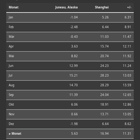
Monat
Juneau, Alaska
Shanghai
+/-
Jan
-1.04
5.26
6.31
Feb
-2.48
6.44
8.91
Mär
-0.43
11.03
11.47
Apr
3.63
15.74
12.11
Mai
8.82
20.74
11.92
Jun
12.99
24.23
11.24
Jul
15.21
28.23
13.03
Aug
14.70
28.29
13.59
Sep
11.39
24.04
12.65
Okt
6.06
18.91
12.86
Nov
0.66
13.71
13.05
Dez
-1.98
6.64
8.62
⌀ Monat
5.63
16.94
11.31