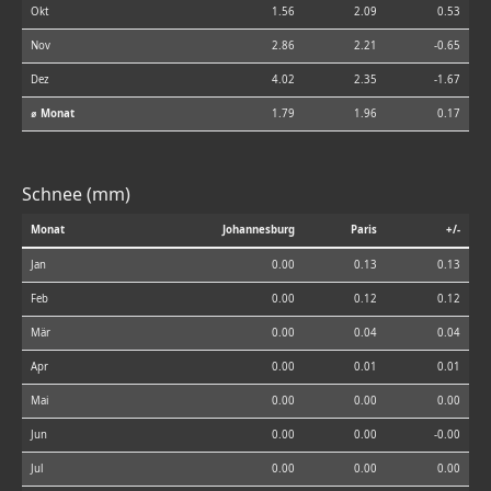
Okt
1.56
2.09
0.53
Nov
2.86
2.21
-0.65
Dez
4.02
2.35
-1.67
⌀ Monat
1.79
1.96
0.17
Schnee (mm)
Monat
Johannesburg
Paris
+/-
Jan
0.00
0.13
0.13
Feb
0.00
0.12
0.12
Mär
0.00
0.04
0.04
Apr
0.00
0.01
0.01
Mai
0.00
0.00
0.00
Jun
0.00
0.00
-0.00
Jul
0.00
0.00
0.00