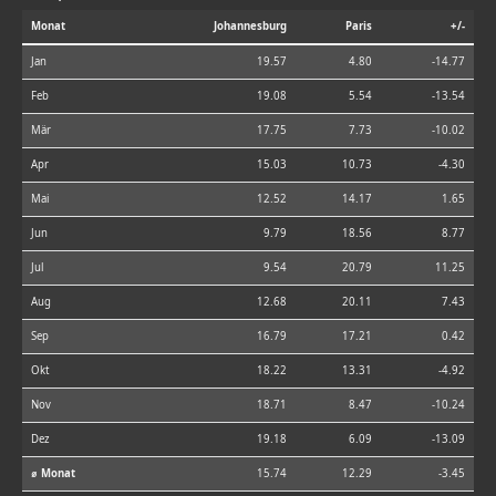
Monat
Johannesburg
Paris
+/-
Jan
19.57
4.80
-14.77
Feb
19.08
5.54
-13.54
Mär
17.75
7.73
-10.02
Apr
15.03
10.73
-4.30
Mai
12.52
14.17
1.65
Jun
9.79
18.56
8.77
Jul
9.54
20.79
11.25
Aug
12.68
20.11
7.43
Sep
16.79
17.21
0.42
Okt
18.22
13.31
-4.92
Nov
18.71
8.47
-10.24
Dez
19.18
6.09
-13.09
⌀ Monat
15.74
12.29
-3.45