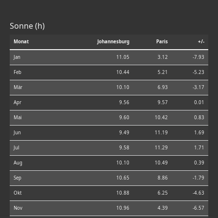
Sonne (h)
Monat
Johannesburg
Paris
+/-
Jan
11.05
3.12
-7.93
Feb
10.44
5.21
-5.23
Mär
10.10
6.93
-3.17
Apr
9.56
9.57
0.01
Mai
9.60
10.42
0.83
Jun
9.49
11.19
1.69
Jul
9.58
11.29
1.71
Aug
10.10
10.49
0.39
Sep
10.65
8.86
-1.79
Okt
10.88
6.25
-4.63
Nov
10.96
4.39
-6.57