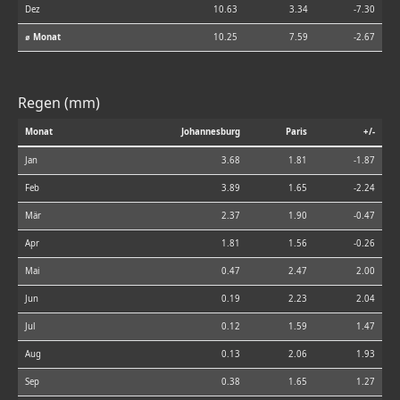
Dez
10.63
3.34
-7.30
⌀ Monat
10.25
7.59
-2.67
Regen (mm)
Monat
Johannesburg
Paris
+/-
Jan
3.68
1.81
-1.87
Feb
3.89
1.65
-2.24
Mär
2.37
1.90
-0.47
Apr
1.81
1.56
-0.26
Mai
0.47
2.47
2.00
Jun
0.19
2.23
2.04
Jul
0.12
1.59
1.47
Aug
0.13
2.06
1.93
Sep
0.38
1.65
1.27