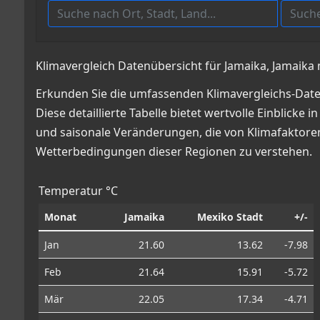
Klimavergleich Datenübersicht für Jamaika, Jamaika 
Erkunden Sie die umfassenden Klimavergleichs-Daten
Diese detaillierte Tabelle bietet wertvolle Einbli
und saisonale Veränderungen, die von Klimafaktoren 
Wetterbedingungen dieser Regionen zu verstehen.
Temperatur °C
Monat
Jamaika
Mexiko Stadt
+/-
Jan
21.60
13.62
-7.98
Feb
21.64
15.91
-5.72
Mär
22.05
17.34
-4.71