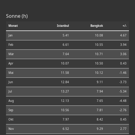
Sonne (h)
Monat
Istanbul
Bangkok
+/-
Jan
5.41
10.08
4.67
Feb
6.61
10.55
3.94
Mär
7.64
10.71
3.06
Apr
10.07
10.50
0.43
Mai
11.58
10.12
-1.46
Jun
12.84
9.11
-3.73
Jul
13.27
7.94
-5.34
Aug
12.13
7.65
-4.48
Sep
10.56
7.81
-2.76
Okt
7.97
8.42
0.45
Nov
6.52
9.29
2.77