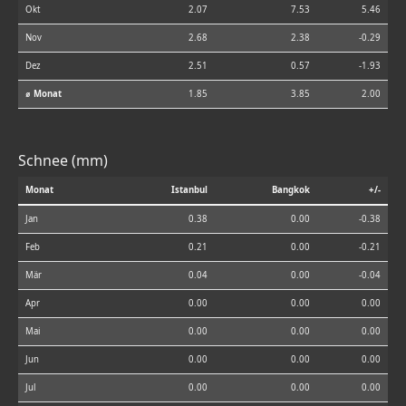
Okt
2.07
7.53
5.46
Nov
2.68
2.38
-0.29
Dez
2.51
0.57
-1.93
⌀ Monat
1.85
3.85
2.00
Schnee (mm)
Monat
Istanbul
Bangkok
+/-
Jan
0.38
0.00
-0.38
Feb
0.21
0.00
-0.21
Mär
0.04
0.00
-0.04
Apr
0.00
0.00
0.00
Mai
0.00
0.00
0.00
Jun
0.00
0.00
0.00
Jul
0.00
0.00
0.00