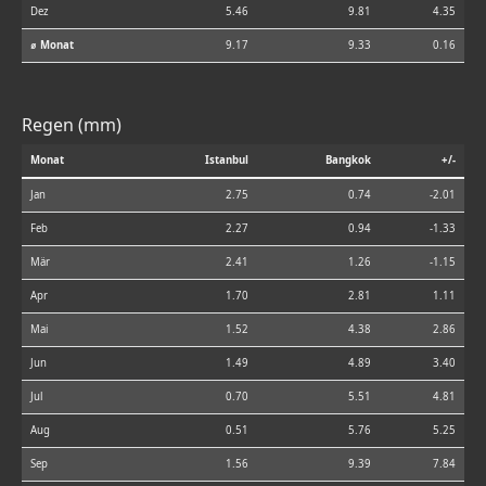
Dez
5.46
9.81
4.35
⌀ Monat
9.17
9.33
0.16
Regen (mm)
Monat
Istanbul
Bangkok
+/-
Jan
2.75
0.74
-2.01
Feb
2.27
0.94
-1.33
Mär
2.41
1.26
-1.15
Apr
1.70
2.81
1.11
Mai
1.52
4.38
2.86
Jun
1.49
4.89
3.40
Jul
0.70
5.51
4.81
Aug
0.51
5.76
5.25
Sep
1.56
9.39
7.84