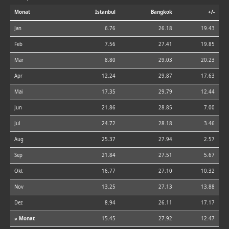
Monat
Istanbul
Bangkok
+/-
Jan
6.76
26.18
19.43
Feb
7.56
27.41
19.85
Mär
8.80
29.03
20.23
Apr
12.24
29.87
17.63
Mai
17.35
29.79
12.44
Jun
21.86
28.85
7.00
Jul
24.72
28.18
3.46
Aug
25.37
27.94
2.57
Sep
21.84
27.51
5.67
Okt
16.77
27.10
10.32
Nov
13.25
27.13
13.88
Dez
8.94
26.11
17.17
⌀ Monat
15.45
27.92
12.47