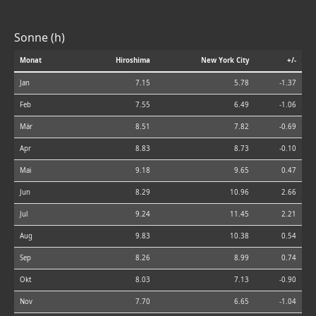
Sonne (h)
Monat
Hiroshima
New York City
+/-
Jan
7.15
5.78
-1.37
Feb
7.55
6.49
-1.06
Mär
8.51
7.82
-0.69
Apr
8.83
8.73
-0.10
Mai
9.18
9.65
0.47
Jun
8.29
10.96
2.66
Jul
9.24
11.45
2.21
Aug
9.83
10.38
0.54
Sep
8.26
8.99
0.74
Okt
8.03
7.13
-0.90
Nov
7.70
6.65
-1.04