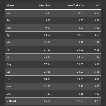
Monat
Hiroshima
New York City
+/-
Jan
5.33
-0.23
-5.56
Feb
5.83
0.33
-5.51
Mär
9.57
3.97
-5.60
Apr
13.57
10.07
-3.50
Mai
18.26
15.79
-2.47
Jun
21.80
20.92
-0.88
Jul
25.90
24.54
-1.37
Aug
27.34
23.53
-3.81
Sep
23.63
20.07
-3.55
Okt
18.06
14.25
-3.81
Nov
12.65
7.20
-5.45
Dez
7.27
3.25
-4.02
⌀ Monat
15.77
11.97
-3.79