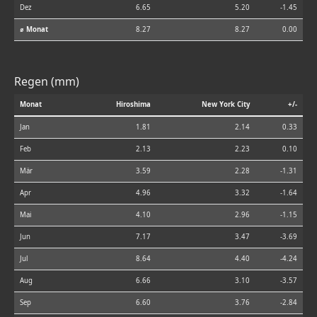
Dez
6.65
5.20
-1.45
⌀ Monat
8.27
8.27
0.00
Regen (mm)
Monat
Hiroshima
New York City
+/-
Jan
1.81
2.14
0.33
Feb
2.13
2.23
0.10
Mär
3.59
2.28
-1.31
Apr
4.96
3.32
-1.64
Mai
4.10
2.96
-1.15
Jun
7.17
3.47
-3.69
Jul
8.64
4.40
-4.24
Aug
6.66
3.10
-3.57
Sep
6.60
3.76
-2.84