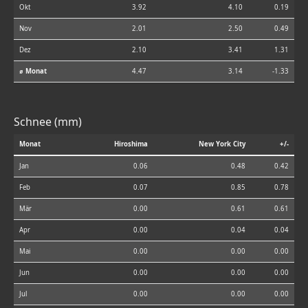
Okt
3.92
4.10
0.19
Nov
2.01
2.50
0.49
Dez
2.10
3.41
1.31
⌀ Monat
4.47
3.14
-1.33
Schnee (mm)
Monat
Hiroshima
New York City
+/-
Jan
0.06
0.48
0.42
Feb
0.07
0.85
0.78
Mär
0.00
0.61
0.61
Apr
0.00
0.04
0.04
Mai
0.00
0.00
0.00
Jun
0.00
0.00
0.00
Jul
0.00
0.00
0.00