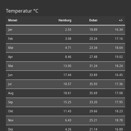
Temperatur °C
Monat
Hamburg
Dubai
+/-
Jan
2.55
18.89
16.34
Feb
3.08
20.24
17.16
Mär
4.71
23.34
18.64
Apr
8.46
27.48
19.02
Mai
13.00
31.24
18.24
Jun
17.44
33.89
16.45
Jul
18.57
35.93
17.36
Aug
18.61
35.69
17.08
Sep
15.25
33.20
17.95
Okt
11.43
29.66
18.23
Nov
6.43
25.21
18.78
Dez
4.26
21.14
16.89