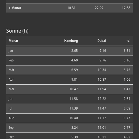
⌀ Monat
10.31
27.99
17.68
Sonne (h)
Monat
Hamburg
Dubai
+/-
Jan
2.65
9.16
6.51
Feb
4.60
9.76
5.16
Mär
6.59
10.34
3.75
Apr
9.81
10.87
1.06
Mai
10.47
11.94
1.47
Jun
11.58
12.22
0.64
Jul
11.39
11.47
0.08
Aug
10.40
11.17
0.77
Sep
8.24
11.01
2.77
Okt
5.39
10.21
4.82