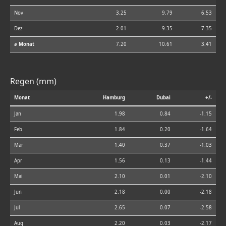
Nov
3.25
9.79
6.53
Dez
2.01
9.35
7.35
⌀ Monat
7.20
10.61
3.41
Regen (mm)
Monat
Hamburg
Dubai
+/-
Jan
1.98
0.84
-1.15
Feb
1.84
0.20
-1.64
Mär
1.40
0.37
-1.03
Apr
1.56
0.13
-1.44
Mai
2.10
0.01
-2.10
Jun
2.18
0.00
-2.18
Jul
2.65
0.07
-2.58
Aug
2.20
0.03
-2.17