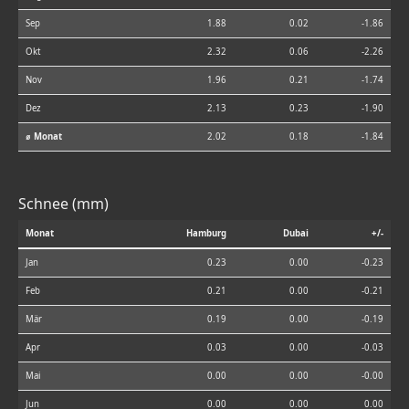
Sep
1.88
0.02
-1.86
Okt
2.32
0.06
-2.26
Nov
1.96
0.21
-1.74
Dez
2.13
0.23
-1.90
⌀ Monat
2.02
0.18
-1.84
Schnee (mm)
Monat
Hamburg
Dubai
+/-
Jan
0.23
0.00
-0.23
Feb
0.21
0.00
-0.21
Mär
0.19
0.00
-0.19
Apr
0.03
0.00
-0.03
Mai
0.00
0.00
-0.00
Jun
0.00
0.00
0.00