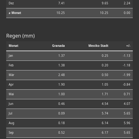
Dez
7.41
9.65
2.24
⌀ Monat
10.25
10.25
0.00
Regen (mm)
Monat
Granada
Mexiko Stadt
+/-
Jan
1.37
0.25
-1.13
Feb
1.38
0.20
-1.18
Mär
2.48
0.50
-1.99
Apr
1.90
1.05
-0.84
Mai
1.00
1.71
0.71
Jun
0.46
4.54
4.07
Jul
0.09
5.74
5.65
Aug
0.18
6.14
5.96
Sep
0.52
6.17
5.65