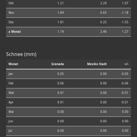
Okt
1.21
2.29
1.07
Nov
1.84
0.65
-1.18
Dez
1.81
0.25
-1.55
⌀ Monat
1.19
2.46
1.27
Schnee (mm)
Monat
Granada
Mexiko Stadt
+/-
Jan
0.05
0.00
-0.05
Feb
0.06
0.00
-0.06
Mär
0.01
0.00
-0.01
Apr
0.01
0.00
-0.01
Mai
0.00
0.00
0.00
Jun
0.00
0.00
0.00
Jul
0.00
0.00
0.00