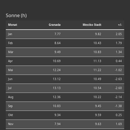
Sonne (h)
Monat
Granada
Mexiko Stadt
+/-
Jan
7.77
9.82
2.05
Feb
8.64
10.43
1.79
Mär
9.49
10.83
1.34
Apr
10.69
11.13
0.44
Mai
12.24
11.22
-1.02
Jun
13.12
10.49
-2.63
Jul
13.13
10.54
-2.60
Aug
12.36
10.22
-2.14
Sep
10.83
9.45
-1.38
Okt
9.34
9.59
0.25
Nov
7.94
9.63
1.69