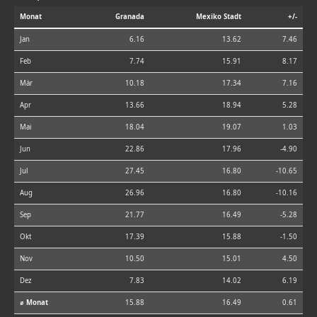
Monat
Granada
Mexiko Stadt
+/-
Jan
6.16
13.62
7.46
Feb
7.74
15.91
8.17
Mär
10.18
17.34
7.16
Apr
13.66
18.94
5.28
Mai
18.04
19.07
1.03
Jun
22.86
17.96
-4.90
Jul
27.45
16.80
-10.65
Aug
26.96
16.80
-10.16
Sep
21.77
16.49
-5.28
Okt
17.39
15.88
-1.50
Nov
10.50
15.01
4.50
Dez
7.83
14.02
6.19
⌀ Monat
15.88
16.49
0.61