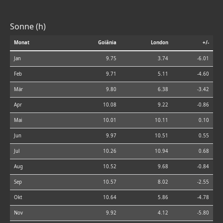
Sonne (h)
Monat
Goiânia
London
+/-
Jan
9.75
3.74
-6.01
Feb
9.71
5.11
-4.60
Mär
9.80
6.38
-3.42
Apr
10.08
9.22
-0.86
Mai
10.01
10.11
0.10
Jun
9.97
10.51
0.55
Jul
10.26
10.94
0.68
Aug
10.52
9.68
-0.84
Sep
10.57
8.02
-2.55
Okt
10.64
5.86
-4.78
Nov
9.92
4.12
-5.80