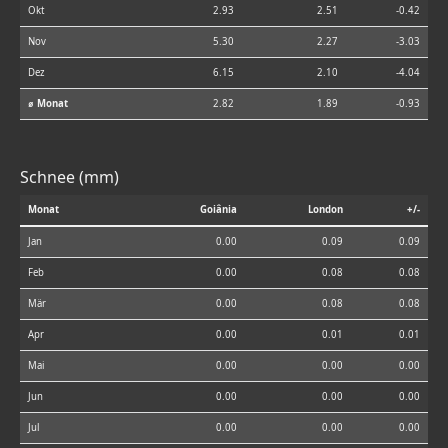
Okt
2.93
2.51
-0.42
Nov
5.30
2.27
-3.03
Dez
6.15
2.10
-4.04
⌀ Monat
2.82
1.89
-0.93
Schnee (mm)
Monat
Goiânia
London
+/-
Jan
0.00
0.09
0.09
Feb
0.00
0.08
0.08
Mär
0.00
0.08
0.08
Apr
0.00
0.01
0.01
Mai
0.00
0.00
0.00
Jun
0.00
0.00
0.00
Jul
0.00
0.00
0.00