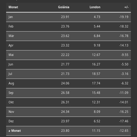
Monat
Goiânia
London
+/-
Jan
23.91
4.73
-19.19
Feb
23.76
5.44
-18.32
Mär
23.62
6.84
-16.78
Apr
23.32
9.18
-14.13
Mai
22.22
12.67
-9.55
Jun
21.77
16.27
-5.50
Jul
21.73
18.57
-3.16
Aug
24.06
17.74
-6.32
Sep
26.58
15.48
-11.09
Okt
26.31
12.31
-14.01
Nov
24.34
8.09
-16.25
Dez
23.97
6.52
-17.46
⌀ Monat
23.80
11.15
-12.65