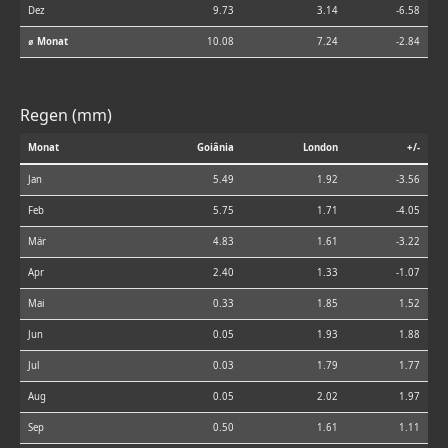
Dez
9.73
3.14
-6.58
⌀ Monat
10.08
7.24
-2.84
Regen (mm)
Monat
Goiânia
London
+/-
Jan
5.49
1.92
-3.56
Feb
5.75
1.71
-4.05
Mär
4.83
1.61
-3.22
Apr
2.40
1.33
-1.07
Mai
0.33
1.85
1.52
Jun
0.05
1.93
1.88
Jul
0.03
1.79
1.77
Aug
0.05
2.02
1.97
Sep
0.50
1.61
1.11