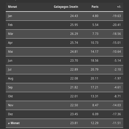
Monat
Galapagos Inseln
Paris
+/-
Jan
24.43
4.80
-19.63
Feb
25.95
5.54
-20.41
Mär
26.29
7.73
-18.56
Apr
25.74
10.73
-15.01
Mai
24.81
14.17
-10.64
Jun
23.70
18.56
-5.14
Jul
22.89
20.79
-2.10
Aug
22.08
20.11
-1.97
Sep
21.82
17.21
-4.61
Okt
22.01
13.31
-8.71
Nov
22.50
8.47
-14.03
Dez
23.45
6.09
-17.36
⌀ Monat
23.81
12.29
-11.51