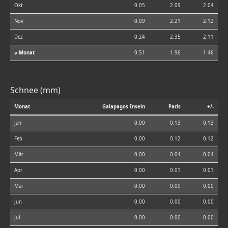
Okt
0.05
2.09
2.04
Nov
0.09
2.21
2.12
Dez
0.24
2.35
2.11
⌀ Monat
0.51
1.96
1.46
Schnee (mm)
Monat
Galapagos Inseln
Paris
+/-
Jan
0.00
0.13
0.13
Feb
0.00
0.12
0.12
Mär
0.00
0.04
0.04
Apr
0.00
0.01
0.01
Mai
0.00
0.00
0.00
Jun
0.00
0.00
0.00
Jul
0.00
0.00
0.00