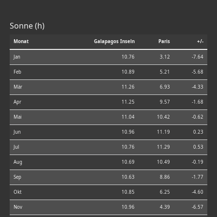
Sonne (h)
Monat
Galapagos Inseln
Paris
+/-
Jan
10.76
3.12
-7.64
Feb
10.89
5.21
-5.68
Mär
11.26
6.93
-4.33
Apr
11.25
9.57
-1.68
Mai
11.04
10.42
-0.62
Jun
10.96
11.19
0.23
Jul
10.76
11.29
0.53
Aug
10.69
10.49
-0.19
Sep
10.63
8.86
-1.77
Okt
10.85
6.25
-4.60
Nov
10.96
4.39
-6.57