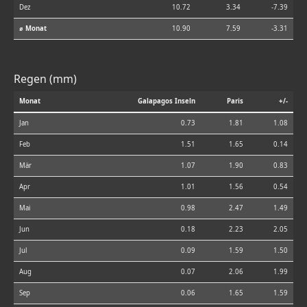
Dez
10.72
3.34
-7.39
⌀ Monat
10.90
7.59
-3.31
Regen (mm)
Monat
Galapagos Inseln
Paris
+/-
Jan
0.73
1.81
1.08
Feb
1.51
1.65
0.14
Mär
1.07
1.90
0.83
Apr
1.01
1.56
0.54
Mai
0.98
2.47
1.49
Jun
0.18
2.23
2.05
Jul
0.09
1.59
1.50
Aug
0.07
2.06
1.99
Sep
0.06
1.65
1.59