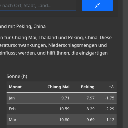
and mit Peking, China
 für Chiang Mai, Thailand und Peking, China. Diese
 Temperaturschwankungen, Niederschlagsmengen und
nflusst werden, und hilft Ihnen, die einzigartigen
Sonne (h)
Monat
Chiang Mai
Peking
+/-
Jan
9.71
7.97
-1.75
Feb
10.59
8.29
-2.29
Mär
10.80
9.69
-1.12