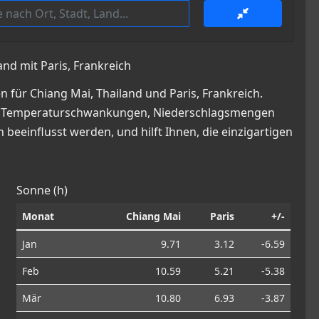
and mit Paris, Frankreich
 für Chiang Mai, Thailand und Paris, Frankreich.
cke in Temperaturschwankungen, Niederschlagsmengen
beeinflusst werden, und hilft Ihnen, die einzigartigen
Sonne (h)
Monat
Chiang Mai
Paris
+/-
Jan
9.71
3.12
-6.59
Feb
10.59
5.21
-5.38
Mär
10.80
6.93
-3.87