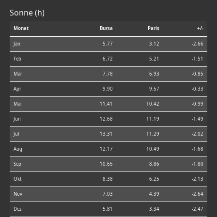
Sonne (h)
Monat
Bursa
Paris
+/-
Jan
5.77
3.12
-2.66
Feb
6.72
5.21
-1.51
Mär
7.78
6.93
-0.85
Apr
9.90
9.57
-0.33
Mai
11.41
10.42
-0.99
Jun
12.68
11.19
-1.49
Jul
13.31
11.29
-2.02
Aug
12.17
10.49
-1.68
Sep
10.65
8.86
-1.80
Okt
8.38
6.25
-2.13
Nov
7.03
4.39
-2.64
Dez
5.81
3.34
-2.47