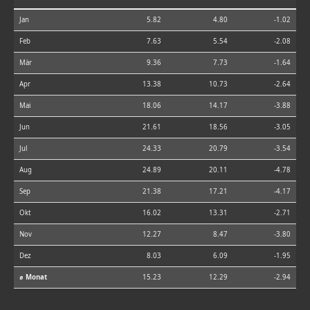
Jan
5.82
4.80
-1.02
Feb
7.63
5.54
-2.08
Mär
9.36
7.73
-1.64
Apr
13.38
10.73
-2.64
Mai
18.06
14.17
-3.88
Jun
21.61
18.56
-3.05
Jul
24.33
20.79
-3.54
Aug
24.89
20.11
-4.78
Sep
21.38
17.21
-4.17
Okt
16.02
13.31
-2.71
Nov
12.27
8.47
-3.80
Dez
8.03
6.09
-1.95
⌀ Monat
15.23
12.29
-2.94