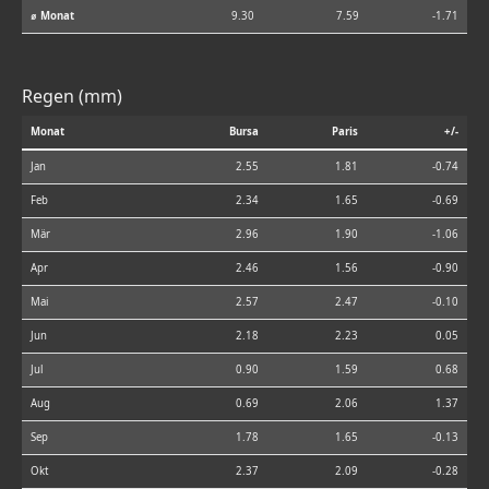
⌀ Monat
9.30
7.59
-1.71
Regen (mm)
Monat
Bursa
Paris
+/-
Jan
2.55
1.81
-0.74
Feb
2.34
1.65
-0.69
Mär
2.96
1.90
-1.06
Apr
2.46
1.56
-0.90
Mai
2.57
2.47
-0.10
Jun
2.18
2.23
0.05
Jul
0.90
1.59
0.68
Aug
0.69
2.06
1.37
Sep
1.78
1.65
-0.13
Okt
2.37
2.09
-0.28