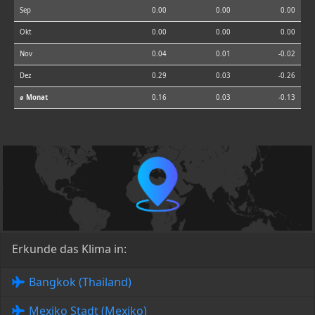
Sep
0.00
0.00
0.00
Okt
0.00
0.00
0.00
Nov
0.04
0.01
-0.02
Dez
0.29
0.03
-0.26
⌀ Monat
0.16
0.03
-0.13
Erkunde das Klima in:
Bangkok (Thailand)
Mexiko Stadt (Mexiko)