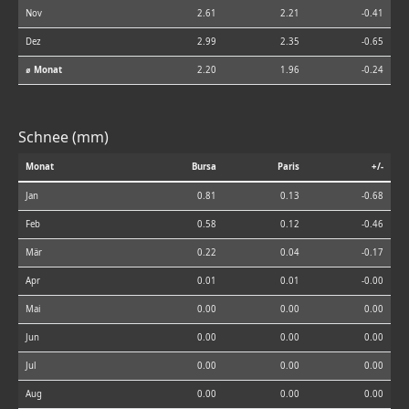
Nov
2.61
2.21
-0.41
Dez
2.99
2.35
-0.65
⌀ Monat
2.20
1.96
-0.24
Schnee (mm)
Monat
Bursa
Paris
+/-
Jan
0.81
0.13
-0.68
Feb
0.58
0.12
-0.46
Mär
0.22
0.04
-0.17
Apr
0.01
0.01
-0.00
Mai
0.00
0.00
0.00
Jun
0.00
0.00
0.00
Jul
0.00
0.00
0.00
Aug
0.00
0.00
0.00