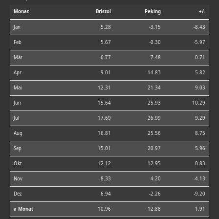
Monat
Bristol
Peking
+/-
Jan
5.28
-3.15
-8.43
Feb
5.67
-0.30
-5.97
Mär
6.77
7.48
0.71
Apr
9.01
14.83
5.82
Mai
12.31
21.34
9.03
Jun
15.64
25.93
10.29
Jul
17.69
26.99
9.29
Aug
16.81
25.56
8.75
Sep
15.01
20.97
5.96
Okt
12.12
12.95
0.83
Nov
8.33
4.20
-4.13
Dez
6.94
-2.26
-9.20
⌀ Monat
10.96
12.88
1.91