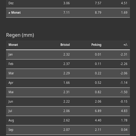
Dez
3.06
7.57
4.51
⌀ Monat
7.11
8.79
1.69
Regen (mm)
Monat
Bristol
Peking
+/-
Jan
2.32
0.01
-2.31
Feb
2.37
0.11
-2.26
Mär
2.29
0.22
-2.06
Apr
1.66
0.52
-1.14
Mai
2.31
0.82
-1.50
Jun
2.22
2.06
-0.15
Jul
2.06
6.89
4.83
Aug
2.62
4.40
1.78
Sep
2.07
2.11
0.04