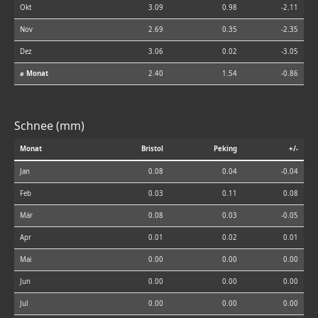
Okt
3.09
0.98
-2.11
Nov
2.69
0.35
-2.35
Dez
3.06
0.02
-3.05
⌀ Monat
2.40
1.54
-0.86
Schnee (mm)
Monat
Bristol
Peking
+/-
Jan
0.08
0.04
-0.04
Feb
0.03
0.11
0.08
Mär
0.08
0.03
-0.05
Apr
0.01
0.02
0.01
Mai
0.00
0.00
0.00
Jun
0.00
0.00
0.00
Jul
0.00
0.00
0.00