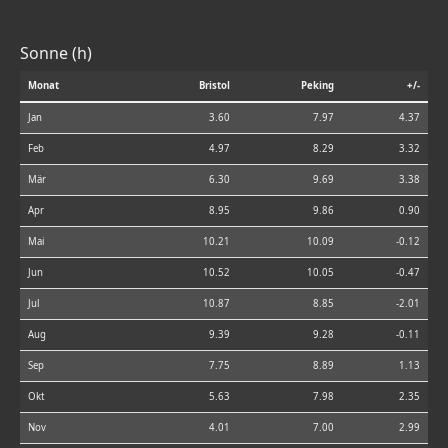
Sonne (h)
Monat
Bristol
Peking
+/-
Jan
3.60
7.97
4.37
Feb
4.97
8.29
3.32
Mär
6.30
9.69
3.38
Apr
8.95
9.86
0.90
Mai
10.21
10.09
-0.12
Jun
10.52
10.05
-0.47
Jul
10.87
8.85
-2.01
Aug
9.39
9.28
-0.11
Sep
7.75
8.89
1.13
Okt
5.63
7.98
2.35
Nov
4.01
7.00
2.99