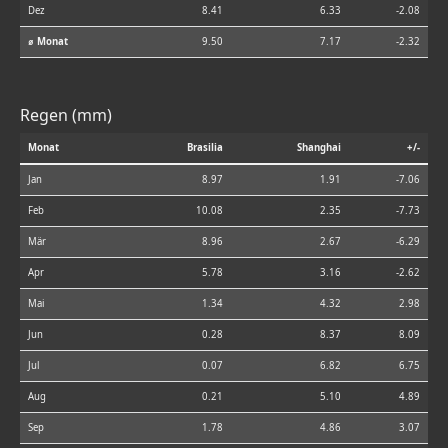
Dez
8.41
6.33
-2.08
⌀ Monat
9.50
7.17
-2.32
Regen (mm)
Monat
Brasilia
Shanghai
+/-
Jan
8.97
1.91
-7.06
Feb
10.08
2.35
-7.73
Mär
8.96
2.67
-6.29
Apr
5.78
3.16
-2.62
Mai
1.34
4.32
2.98
Jun
0.28
8.37
8.09
Jul
0.07
6.82
6.75
Aug
0.21
5.10
4.89
Sep
1.78
4.86
3.07