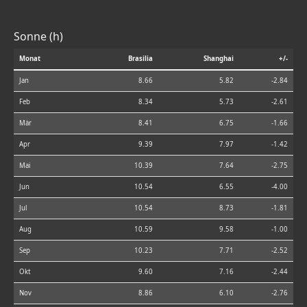
Sonne (h)
Monat
Brasilia
Shanghai
+/-
Jan
8.66
5.82
-2.84
Feb
8.34
5.73
-2.61
Mär
8.41
6.75
-1.66
Apr
9.39
7.97
-1.42
Mai
10.39
7.64
-2.75
Jun
10.54
6.55
-4.00
Jul
10.54
8.73
-1.81
Aug
10.59
9.58
-1.00
Sep
10.23
7.71
-2.52
Okt
9.60
7.16
-2.44
Nov
8.86
6.10
-2.76