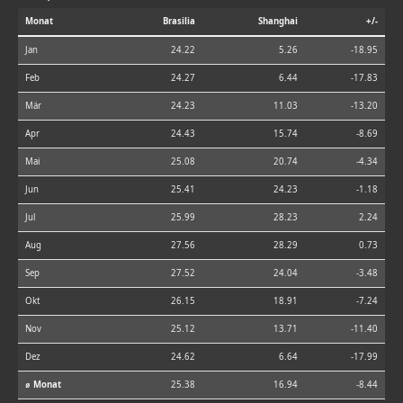
Monat
Brasilia
Shanghai
+/-
Jan
24.22
5.26
-18.95
Feb
24.27
6.44
-17.83
Mär
24.23
11.03
-13.20
Apr
24.43
15.74
-8.69
Mai
25.08
20.74
-4.34
Jun
25.41
24.23
-1.18
Jul
25.99
28.23
2.24
Aug
27.56
28.29
0.73
Sep
27.52
24.04
-3.48
Okt
26.15
18.91
-7.24
Nov
25.12
13.71
-11.40
Dez
24.62
6.64
-17.99
⌀ Monat
25.38
16.94
-8.44