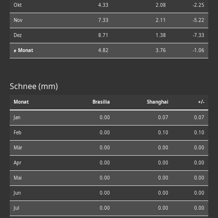
Okt
4.33
2.08
-2.25
Nov
7.33
2.11
-5.22
Dez
8.71
1.38
-7.33
⌀ Monat
4.82
3.76
-1.06
Schnee (mm)
Monat
Brasilia
Shanghai
+/-
Jan
0.00
0.07
0.07
Feb
0.00
0.10
0.10
Mär
0.00
0.00
0.00
Apr
0.00
0.00
0.00
Mai
0.00
0.00
0.00
Jun
0.00
0.00
0.00
Jul
0.00
0.00
0.00