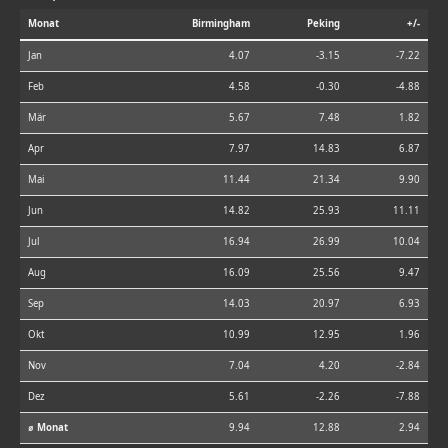
Monat
Birmingham
Peking
+/-
Jan
4.07
-3.15
-7.22
Feb
4.58
-0.30
-4.88
Mär
5.67
7.48
1.82
Apr
7.97
14.83
6.87
Mai
11.44
21.34
9.90
Jun
14.82
25.93
11.11
Jul
16.94
26.99
10.04
Aug
16.09
25.56
9.47
Sep
14.03
20.97
6.93
Okt
10.99
12.95
1.96
Nov
7.04
4.20
-2.84
Dez
5.61
-2.26
-7.88
⌀ Monat
9.94
12.88
2.94