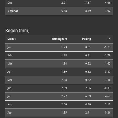
Dez
2.91
7.57
4.66
⌀ Monat
6.88
8.79
1.92
Regen (mm)
Monat
Birmingham
Peking
+/-
Jan
1.73
0.01
-1.73
Feb
1.88
0.11
-1.78
Mär
1.84
0.22
-1.62
Apr
1.39
0.52
-0.87
Mai
2.28
0.82
-1.46
Jun
2.39
2.06
-0.33
Jul
2.27
6.89
4.62
Aug
2.30
4.40
2.10
Sep
1.85
2.11
0.26