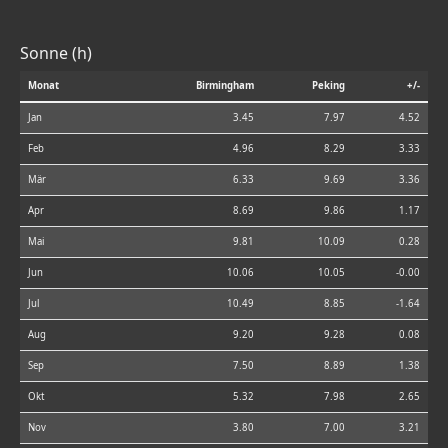
Sonne (h)
Monat
Birmingham
Peking
+/-
Jan
3.45
7.97
4.52
Feb
4.96
8.29
3.33
Mär
6.33
9.69
3.36
Apr
8.69
9.86
1.17
Mai
9.81
10.09
0.28
Jun
10.06
10.05
-0.00
Jul
10.49
8.85
-1.64
Aug
9.20
9.28
0.08
Sep
7.50
8.89
1.38
Okt
5.32
7.98
2.65
Nov
3.80
7.00
3.21