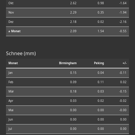
Okt
2.62
0.98
-1.64
Nov
2.29
0.35
-1.94
Dez
2.18
0.02
-2.16
⌀ Monat
2.09
1.54
-0.55
Schnee (mm)
Monat
Birmingham
Peking
+/-
Jan
0.15
0.04
-0.11
Feb
0.09
0.11
0.02
Mär
0.18
0.03
-0.15
Apr
0.03
0.02
-0.02
Mai
0.00
0.00
-0.00
Jun
0.00
0.00
0.00
Jul
0.00
0.00
0.00