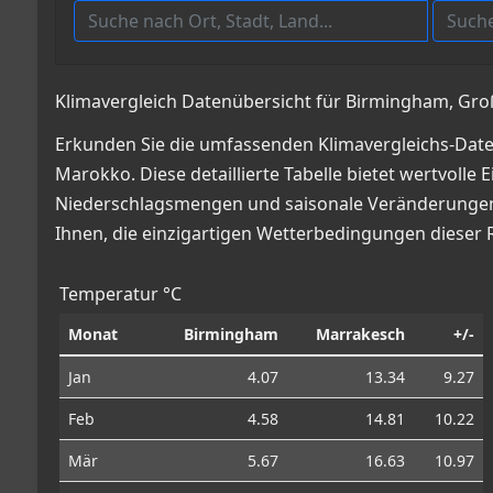
Klimavergleich Datenübersicht für Birmingham, Gr
Erkunden Sie die umfassenden Klimavergleichs-Dat
Marokko. Diese detaillierte Tabelle bietet wertvoll
Niederschlagsmengen und saisonale Veränderungen, 
Ihnen, die einzigartigen Wetterbedingungen dieser 
Temperatur °C
Monat
Birmingham
Marrakesch
+/-
Jan
4.07
13.34
9.27
Feb
4.58
14.81
10.22
Mär
5.67
16.63
10.97