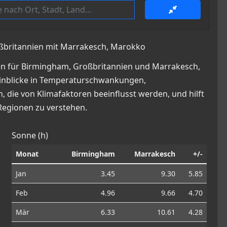
oßbritannien mit Marrakesch, Marokko
en für Birmingham, Großbritannien und Marrakesch,
e Einblicke in Temperaturschwankungen,
die von Klimafaktoren beeinflusst werden, und hilft
Regionen zu verstehen.
Sonne (h)
Monat
Birmingham
Marrakesch
+/-
Jan
3.45
9.30
5.85
Feb
4.96
9.66
4.70
Mär
6.33
10.61
4.28