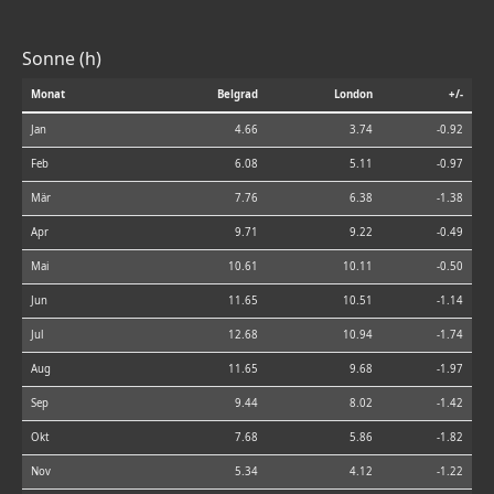
Sonne (h)
Monat
Belgrad
London
+/-
Jan
4.66
3.74
-0.92
Feb
6.08
5.11
-0.97
Mär
7.76
6.38
-1.38
Apr
9.71
9.22
-0.49
Mai
10.61
10.11
-0.50
Jun
11.65
10.51
-1.14
Jul
12.68
10.94
-1.74
Aug
11.65
9.68
-1.97
Sep
9.44
8.02
-1.42
Okt
7.68
5.86
-1.82
Nov
5.34
4.12
-1.22