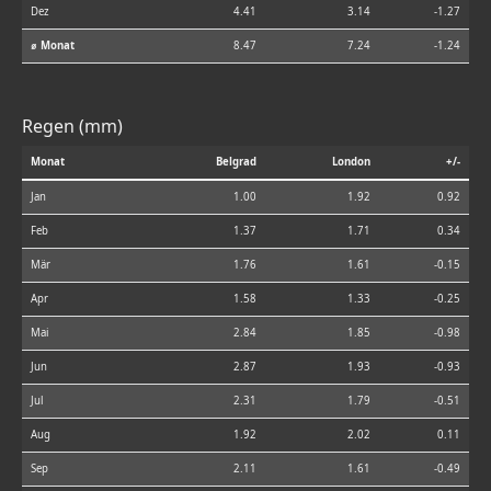
Dez
4.41
3.14
-1.27
⌀ Monat
8.47
7.24
-1.24
Regen (mm)
Monat
Belgrad
London
+/-
Jan
1.00
1.92
0.92
Feb
1.37
1.71
0.34
Mär
1.76
1.61
-0.15
Apr
1.58
1.33
-0.25
Mai
2.84
1.85
-0.98
Jun
2.87
1.93
-0.93
Jul
2.31
1.79
-0.51
Aug
1.92
2.02
0.11
Sep
2.11
1.61
-0.49