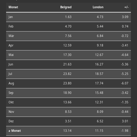
Monat
Belgrad
London
+/-
Jan
1.63
4.73
3.09
Feb
4.70
5.44
0.74
Mär
7.56
6.84
-0.72
Apr
12.59
9.18
-3.41
Mai
17.30
12.67
-4.64
Jun
21.63
16.27
-5.36
Jul
23.82
18.57
-5.25
Aug
23.80
17.74
-6.07
Sep
18.90
15.48
-3.42
Okt
13.66
12.31
-1.35
Nov
8.53
8.09
-0.44
Dez
3.51
6.52
3.01
⌀ Monat
13.14
11.15
-1.98