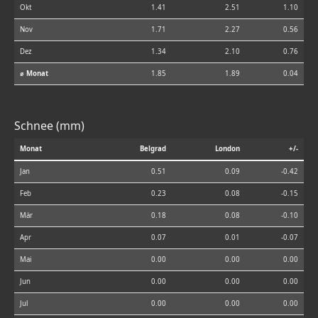
Okt
1.41
2.51
1.10
Nov
1.71
2.27
0.56
Dez
1.34
2.10
0.76
⌀ Monat
1.85
1.89
0.04
Schnee (mm)
Monat
Belgrad
London
+/-
Jan
0.51
0.09
-0.42
Feb
0.23
0.08
-0.15
Mär
0.18
0.08
-0.10
Apr
0.07
0.01
-0.07
Mai
0.00
0.00
0.00
Jun
0.00
0.00
0.00
Jul
0.00
0.00
0.00