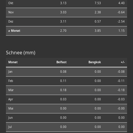
Okt
3.13
7.53
4.40
Nov
3.03
2.38
-0.64
Dez
3.11
0.57
-2.54
⌀ Monat
2.70
3.85
1.15
Schnee (mm)
Monat
Belfast
Bangkok
+/-
Jan
0.08
0.00
-0.08
Feb
0.11
0.00
-0.11
Mär
0.18
0.00
-0.18
Apr
0.03
0.00
-0.03
Mai
0.00
0.00
-0.00
Jun
0.00
0.00
0.00
Jul
0.00
0.00
0.00