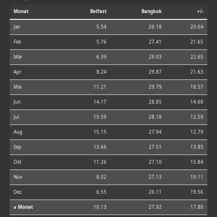
Monat
Belfast
Bangkok
+/-
Jan
5.54
26.18
20.64
Feb
5.76
27.41
21.65
Mär
6.39
29.03
22.65
Apr
8.24
29.87
21.63
Mai
11.21
29.79
18.57
Jun
14.17
28.85
14.68
Jul
15.59
28.18
12.59
Aug
15.15
27.94
12.79
Sep
13.66
27.51
13.85
Okt
11.26
27.10
15.84
Nov
8.02
27.13
19.11
Dez
6.55
26.11
19.56
⌀ Monat
10.13
27.92
17.80