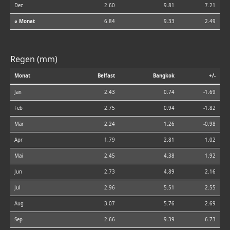
Dez
2.60
9.81
7.21
⌀ Monat
6.84
9.33
2.49
Regen (mm)
Monat
Belfast
Bangkok
+/-
Jan
2.43
0.74
-1.69
Feb
2.75
0.94
-1.82
Mär
2.24
1.26
-0.98
Apr
1.79
2.81
1.02
Mai
2.45
4.38
1.92
Jun
2.73
4.89
2.16
Jul
2.96
5.51
2.55
Aug
3.07
5.76
2.69
Sep
2.66
9.39
6.73