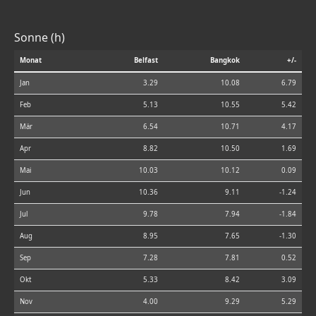
Sonne (h)
Monat
Belfast
Bangkok
+/-
Jan
3.29
10.08
6.79
Feb
5.13
10.55
5.42
Mär
6.54
10.71
4.17
Apr
8.82
10.50
1.69
Mai
10.03
10.12
0.09
Jun
10.36
9.11
-1.24
Jul
9.78
7.94
-1.84
Aug
8.95
7.65
-1.30
Sep
7.28
7.81
0.52
Okt
5.33
8.42
3.09
Nov
4.00
9.29
5.29