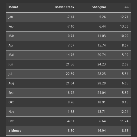
Monat
Beaver Creek
Shanghai
+/-
Jan
-7.44
5.26
12.71
Feb
-7.10
6.44
13.53
Mär
0.74
11.03
10.29
Apr
7.07
15.74
8.67
Mai
14.75
20.74
5.99
Jun
21.56
24.23
2.68
Jul
22.89
28.23
5.34
Aug
21.64
28.29
6.65
Sep
18.72
24.04
5.32
Okt
9.76
18.91
9.15
Nov
1.68
13.71
12.04
Dez
-4.61
6.64
11.24
⌀ Monat
8.30
16.94
8.63