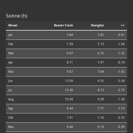
Sonne (h)
Monat
Beaver Creek
Shanghai
+/-
Jan
5.84
5.82
-0.01
Feb
7.39
5.73
-1.66
Mär
8.07
6.75
-1.32
Apr
8.71
7.97
-0.74
Mai
9.57
7.64
-1.92
Jun
12.09
6.55
-5.54
Jul
12.49
8.73
-3.75
Aug
10.94
9.58
-1.36
Sep
9.44
7.71
-1.73
Okt
7.41
7.16
-0.25
Nov
6.48
6.10
-0.39