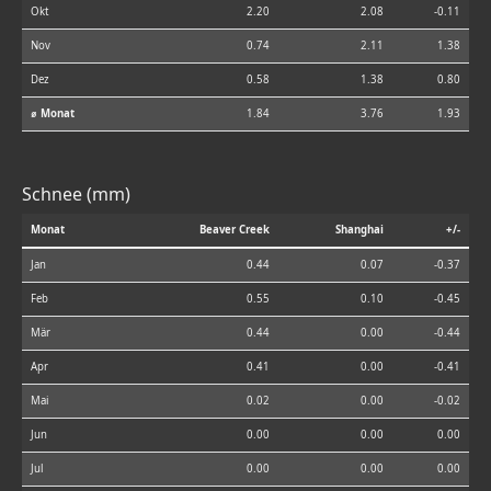
Okt
2.20
2.08
-0.11
Nov
0.74
2.11
1.38
Dez
0.58
1.38
0.80
⌀ Monat
1.84
3.76
1.93
Schnee (mm)
Monat
Beaver Creek
Shanghai
+/-
Jan
0.44
0.07
-0.37
Feb
0.55
0.10
-0.45
Mär
0.44
0.00
-0.44
Apr
0.41
0.00
-0.41
Mai
0.02
0.00
-0.02
Jun
0.00
0.00
0.00
Jul
0.00
0.00
0.00