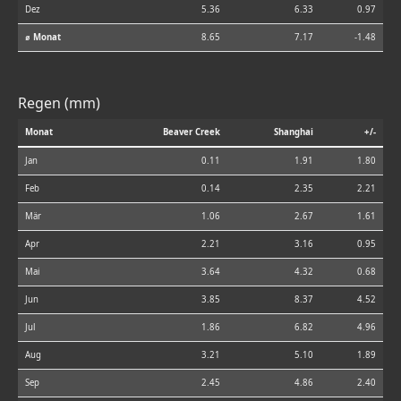
Dez
5.36
6.33
0.97
⌀ Monat
8.65
7.17
-1.48
Regen (mm)
Monat
Beaver Creek
Shanghai
+/-
Jan
0.11
1.91
1.80
Feb
0.14
2.35
2.21
Mär
1.06
2.67
1.61
Apr
2.21
3.16
0.95
Mai
3.64
4.32
0.68
Jun
3.85
8.37
4.52
Jul
1.86
6.82
4.96
Aug
3.21
5.10
1.89
Sep
2.45
4.86
2.40