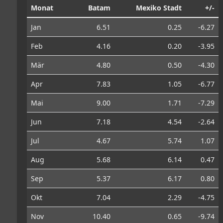
Monat
Batam
Mexiko Stadt
+/-
Jan
6.51
0.25
-6.27
Feb
4.16
0.20
-3.95
Mär
4.80
0.50
-4.30
Apr
7.83
1.05
-6.77
Mai
9.00
1.71
-7.29
Jun
7.18
4.54
-2.64
Jul
4.67
5.74
1.07
Aug
5.68
6.14
0.47
Sep
5.37
6.17
0.80
Okt
7.04
2.29
-4.75
Nov
10.40
0.65
-9.74