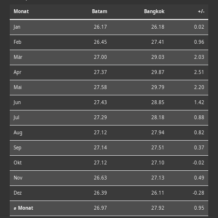
Monat
Batam
Bangkok
+/-
Jan
26.17
26.18
0.02
Feb
26.45
27.41
0.96
Mär
27.00
29.03
2.03
Apr
27.37
29.87
2.51
Mai
27.58
29.79
2.20
Jun
27.43
28.85
1.42
Jul
27.29
28.18
0.88
Aug
27.12
27.94
0.82
Sep
27.14
27.51
0.37
Okt
27.12
27.10
-0.02
Nov
26.63
27.13
0.49
Dez
26.39
26.11
-0.28
⌀ Monat
26.97
27.92
0.95