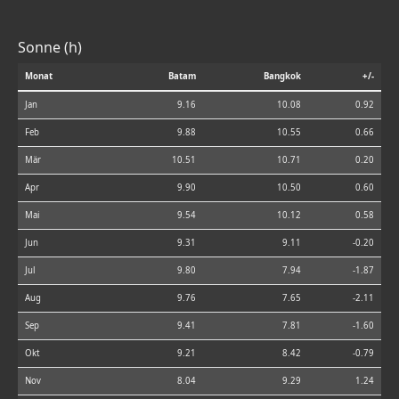
Sonne (h)
Monat
Batam
Bangkok
+/-
Jan
9.16
10.08
0.92
Feb
9.88
10.55
0.66
Mär
10.51
10.71
0.20
Apr
9.90
10.50
0.60
Mai
9.54
10.12
0.58
Jun
9.31
9.11
-0.20
Jul
9.80
7.94
-1.87
Aug
9.76
7.65
-2.11
Sep
9.41
7.81
-1.60
Okt
9.21
8.42
-0.79
Nov
8.04
9.29
1.24