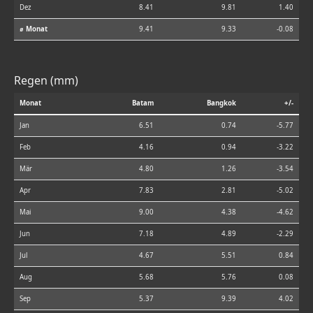
Dez
8.41
9.81
1.40
⌀ Monat
9.41
9.33
-0.08
Regen (mm)
Monat
Batam
Bangkok
+/-
Jan
6.51
0.74
-5.77
Feb
4.16
0.94
-3.22
Mär
4.80
1.26
-3.54
Apr
7.83
2.81
-5.02
Mai
9.00
4.38
-4.62
Jun
7.18
4.89
-2.29
Jul
4.67
5.51
0.84
Aug
5.68
5.76
0.08
Sep
5.37
9.39
4.02