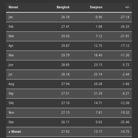
Monat
Bangkok
Daejeon
+/-
Jan
26.18
-0.96
-27.14
Feb
27.41
1.08
-26.33
Mär
29.03
7.12
-21.91
Apr
29.87
12.75
-17.12
Mai
29.79
18.49
-11.30
Jun
28.85
23.13
-5.72
Jul
28.18
25.74
-2.44
Aug
27.94
26.28
-1.66
Sep
27.51
21.29
-6.21
Okt
27.10
14.71
-12.38
Nov
27.13
7.81
-19.32
Dez
26.11
0.65
-25.46
⌀ Monat
27.92
13.17
-14.75