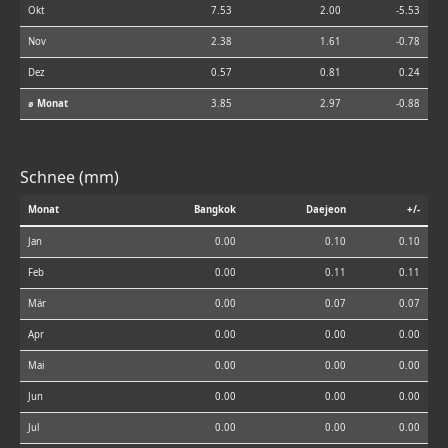
Okt
7.53
2.00
-5.53
Nov
2.38
1.61
-0.78
Dez
0.57
0.81
0.24
⌀ Monat
3.85
2.97
-0.88
Schnee (mm)
Monat
Bangkok
Daejeon
+/-
Jan
0.00
0.10
0.10
Feb
0.00
0.11
0.11
Mär
0.00
0.07
0.07
Apr
0.00
0.00
0.00
Mai
0.00
0.00
0.00
Jun
0.00
0.00
0.00
Jul
0.00
0.00
0.00