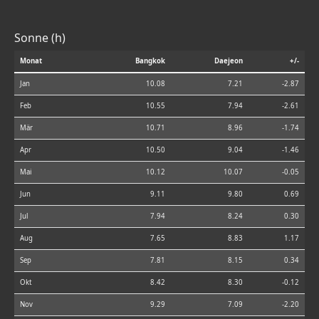
Sonne (h)
Monat
Bangkok
Daejeon
+/-
Jan
10.08
7.21
-2.87
Feb
10.55
7.94
-2.61
Mär
10.71
8.96
-1.74
Apr
10.50
9.04
-1.46
Mai
10.12
10.07
-0.05
Jun
9.11
9.80
0.69
Jul
7.94
8.24
0.30
Aug
7.65
8.83
1.17
Sep
7.81
8.15
0.34
Okt
8.42
8.30
-0.12
Nov
9.29
7.09
-2.20