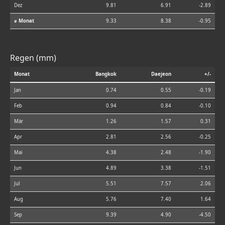
Dez
9.81
6.91
-2.89
⌀ Monat
9.33
8.38
-0.95
Regen (mm)
Monat
Bangkok
Daejeon
+/-
Jan
0.74
0.55
-0.19
Feb
0.94
0.84
-0.10
Mär
1.26
1.57
0.31
Apr
2.81
2.56
-0.25
Mai
4.38
2.48
-1.90
Jun
4.89
3.38
-1.51
Jul
5.51
7.57
2.06
Aug
5.76
7.40
1.64
Sep
9.39
4.90
-4.50