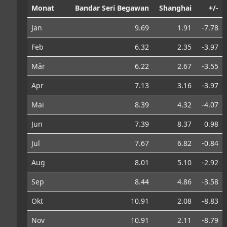
Monat
Bandar Seri Begawan
Shanghai
+/-
Jan
9.69
1.91
-7.78
Feb
6.32
2.35
-3.97
Mär
6.22
2.67
-3.55
Apr
7.13
3.16
-3.97
Mai
8.39
4.32
-4.07
Jun
7.39
8.37
0.98
Jul
7.67
6.82
-0.84
Aug
8.01
5.10
-2.92
Sep
8.44
4.86
-3.58
Okt
10.91
2.08
-8.83
Nov
10.91
2.11
-8.79