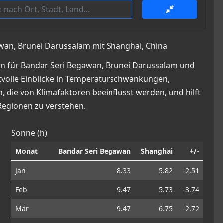
awan, Brunei Darussalam mit Shanghai, China
en für Bandar Seri Begawan, Brunei Darussalam und
ertvolle Einblicke in Temperaturschwankungen,
die von Klimafaktoren beeinflusst werden, und hilft
Regionen zu verstehen.
Sonne (h)
Monat
Bandar Seri Begawan
Shanghai
+/-
Jan
8.33
5.82
-2.51
Feb
9.47
5.73
-3.74
Mär
9.47
6.75
-2.72