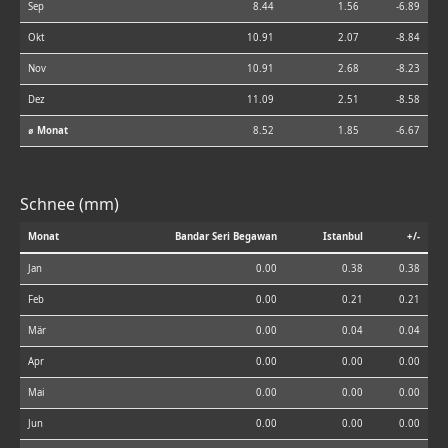
Sep
8.44
1.56
-6.89
Okt
10.91
2.07
-8.84
Nov
10.91
2.68
-8.23
Dez
11.09
2.51
-8.58
⌀ Monat
8.52
1.85
-6.67
Schnee (mm)
Monat
Bandar Seri Begawan
Istanbul
+/-
Jan
0.00
0.38
0.38
Feb
0.00
0.21
0.21
Mär
0.00
0.04
0.04
Apr
0.00
0.00
0.00
Mai
0.00
0.00
0.00
Jun
0.00
0.00
0.00