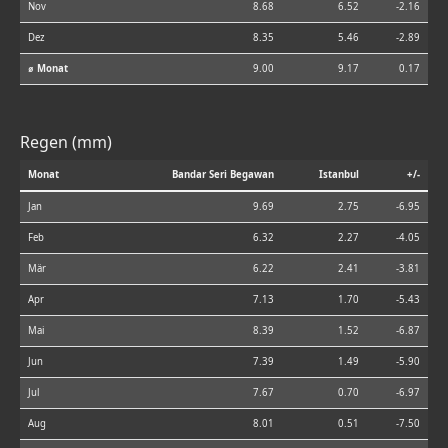
Nov
8.68
6.52
-2.16
Dez
8.35
5.46
-2.89
⌀ Monat
9.00
9.17
0.17
Regen (mm)
Monat
Bandar Seri Begawan
Istanbul
+/-
Jan
9.69
2.75
-6.95
Feb
6.32
2.27
-4.05
Mär
6.22
2.41
-3.81
Apr
7.13
1.70
-5.43
Mai
8.39
1.52
-6.87
Jun
7.39
1.49
-5.90
Jul
7.67
0.70
-6.97
Aug
8.01
0.51
-7.50