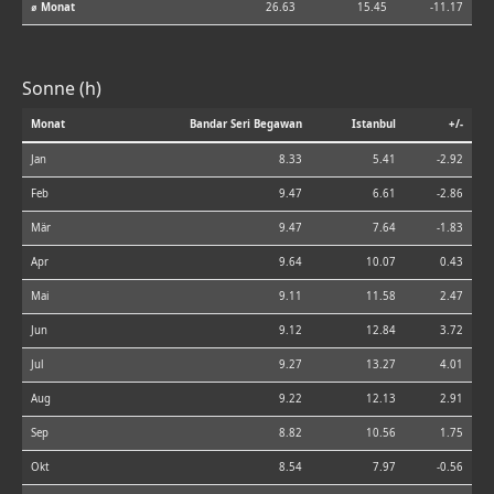
⌀ Monat
26.63
15.45
-11.17
Sonne (h)
Monat
Bandar Seri Begawan
Istanbul
+/-
Jan
8.33
5.41
-2.92
Feb
9.47
6.61
-2.86
Mär
9.47
7.64
-1.83
Apr
9.64
10.07
0.43
Mai
9.11
11.58
2.47
Jun
9.12
12.84
3.72
Jul
9.27
13.27
4.01
Aug
9.22
12.13
2.91
Sep
8.82
10.56
1.75
Okt
8.54
7.97
-0.56