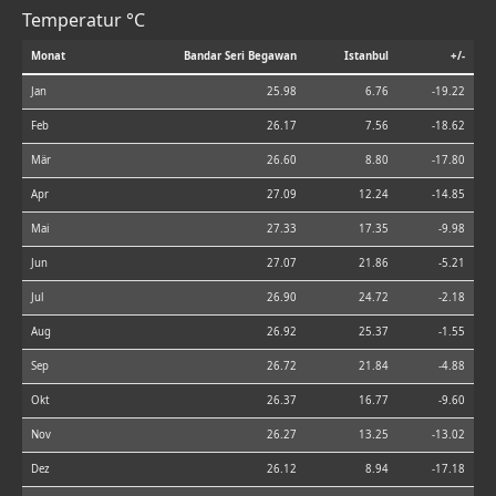
Temperatur °C
Monat
Bandar Seri Begawan
Istanbul
+/-
Jan
25.98
6.76
-19.22
Feb
26.17
7.56
-18.62
Mär
26.60
8.80
-17.80
Apr
27.09
12.24
-14.85
Mai
27.33
17.35
-9.98
Jun
27.07
21.86
-5.21
Jul
26.90
24.72
-2.18
Aug
26.92
25.37
-1.55
Sep
26.72
21.84
-4.88
Okt
26.37
16.77
-9.60
Nov
26.27
13.25
-13.02
Dez
26.12
8.94
-17.18