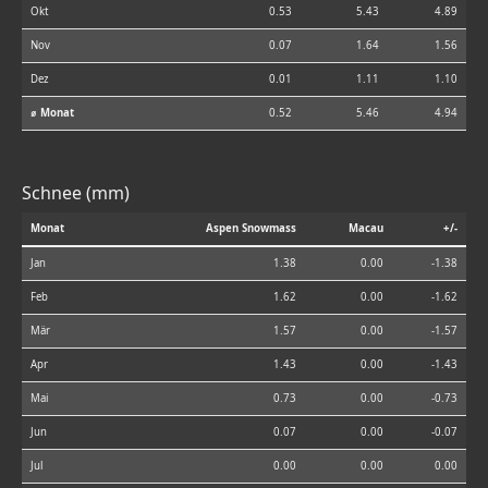
Okt
0.53
5.43
4.89
Nov
0.07
1.64
1.56
Dez
0.01
1.11
1.10
⌀ Monat
0.52
5.46
4.94
Schnee (mm)
Monat
Aspen Snowmass
Macau
+/-
Jan
1.38
0.00
-1.38
Feb
1.62
0.00
-1.62
Mär
1.57
0.00
-1.57
Apr
1.43
0.00
-1.43
Mai
0.73
0.00
-0.73
Jun
0.07
0.00
-0.07
Jul
0.00
0.00
0.00