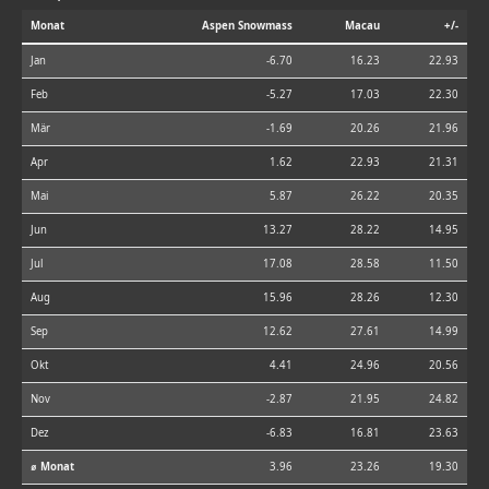
Monat
Aspen Snowmass
Macau
+/-
Jan
-6.70
16.23
22.93
Feb
-5.27
17.03
22.30
Mär
-1.69
20.26
21.96
Apr
1.62
22.93
21.31
Mai
5.87
26.22
20.35
Jun
13.27
28.22
14.95
Jul
17.08
28.58
11.50
Aug
15.96
28.26
12.30
Sep
12.62
27.61
14.99
Okt
4.41
24.96
20.56
Nov
-2.87
21.95
24.82
Dez
-6.83
16.81
23.63
⌀ Monat
3.96
23.26
19.30