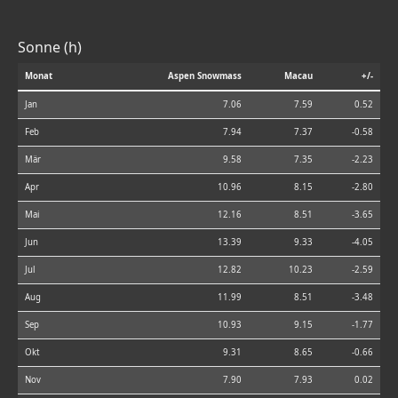
Sonne (h)
Monat
Aspen Snowmass
Macau
+/-
Jan
7.06
7.59
0.52
Feb
7.94
7.37
-0.58
Mär
9.58
7.35
-2.23
Apr
10.96
8.15
-2.80
Mai
12.16
8.51
-3.65
Jun
13.39
9.33
-4.05
Jul
12.82
10.23
-2.59
Aug
11.99
8.51
-3.48
Sep
10.93
9.15
-1.77
Okt
9.31
8.65
-0.66
Nov
7.90
7.93
0.02